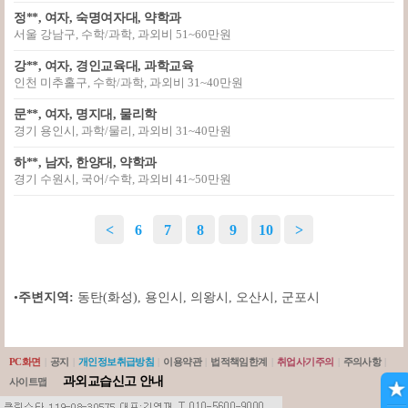
정**, 여자, 숙명여자대, 약학과
서울 강남구, 수학/과학, 과외비 51~60만원
강**, 여자, 경인교육대, 과학교육
인천 미추홀구, 수학/과학, 과외비 31~40만원
문**, 여자, 명지대, 물리학
경기 용인시, 과학/물리, 과외비 31~40만원
하**, 남자, 한양대, 약학과
경기 수원시, 국어/수학, 과외비 41~50만원
<
6
7
8
9
10
>
•
주변지역:
동탄(화성)
,
용인시
,
의왕시
,
오산시
,
군포시
PC화면
|
공지
|
개인정보취급방침
|
이용약관
|
법적책임한계
|
취업사기주의
|
주의사항
|
과외교습신고 안내
사이트맵