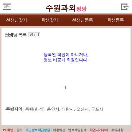
수원과외
팡팡
선생님찾기
학생찾기
선생님등록
학생등록
선생님 목록
등록된 회원이 아니거나,
정보 비공개 회원입니다.
1
•
주변지역:
동탄(화성)
,
용인시
,
의왕시
,
오산시
,
군포시
PC화면
|
공지
|
개인정보취급방침
|
이용약관
|
법적책임한계
|
취업사기주의
|
주의사항
|