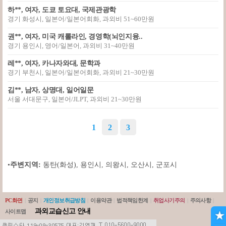
하**, 여자, 도쿄 토요대, 국제관광학
경기 화성시, 일본어/일본어회화, 과외비 51~60만원
권**, 여자, 미국 캐롤라인, 경영학(뇌인지융..
경기 용인시, 영어/일본어, 과외비 31~40만원
레**, 여자, 카나자와대, 문학과
경기 부천시, 일본어/일본어회화, 과외비 21~30만원
김**, 남자, 상명대, 일어일문
서울 서대문구, 일본어/JLPT, 과외비 21~30만원
1
2
3
•
주변지역:
동탄(화성)
,
용인시
,
의왕시
,
오산시
,
군포시
PC화면
|
공지
|
개인정보취급방침
|
이용약관
|
법적책임한계
|
취업사기주의
|
주의사항
|
과외교습신고 안내
사이트맵