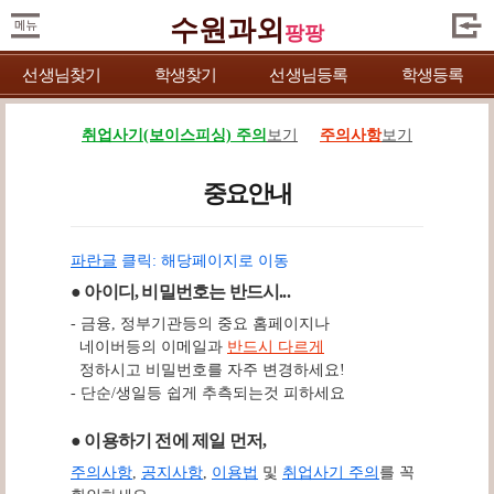
수원과외
팡팡
선생님찾기
학생찾기
선생님등록
학생등록
취업사기(보이스피싱) 주의
보기
주의사항
보기
중요안내
파란글
클릭: 해당페이지로 이동
● 아이디, 비밀번호는 반드시...
- 금융, 정부기관등의 중요 홈페이지나
네이버등의 이메일과
반드시 다르게
정하시고 비밀번호를 자주 변경하세요!
- 단순/생일등 쉽게 추측되는것 피하세요
● 이용하기 전에 제일 먼저,
주의사항
,
공지사항
,
이용법
및
취업사기 주의
를 꼭