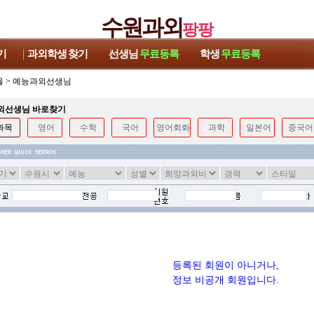
수원과외
팡팡
기
과외학생
찾기
선생님
무료등록
학생
무료등록
울
>
예능과외선생님
과외선생님 바로찾기
과목
영어
수학
국어
영어회화
과학
일본어
중국어
등록된 회원이 아니거나,
정보 비공개 회원입니다.