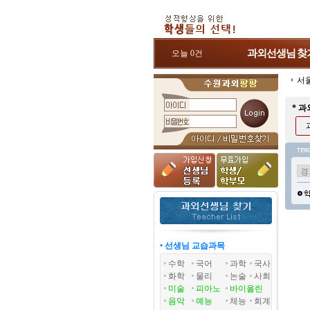
과외선생님
찾
오늘 0건
서
* 
• 선생님 교습과목
수학
국어
과학
국사
화학
물리
논술
사회
미술
피아노
바이올린
음악
예능
체능
회계