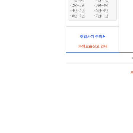
1년이하
1년~2년
2년~3년
3년~4년
4년~5년
5년~6년
6년~7년
7년이상
취업사기 주의▶
과외교습신고 안내