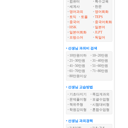
컴퓨터
특수교육
세계사
한문
영어과외
영어회화
토익
토플
TEPS
중국어
중국어회화
HSK
일본어
일본어회화
JLPT
프랑스어
독일어
• 선생님 과외비 검색
10만원이하
10~20만원
21~30만원
31~40만원
41~50만원
51~60만원
61~70만원
71~80만원
80만원이상
• 선생님 교습방법
기초다지기
쪽집게과외
문제풀이형
포괄수업형
책위주형
시험대비형
학원강의형
혼합수업형
• 선생님 과외경력