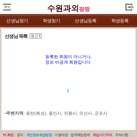
수원과외
팡팡
선생님찾기
학생찾기
선생님등록
학생등록
선생님 목록
등록된 회원이 아니거나,
정보 비공개 회원입니다.
1
•
주변지역:
동탄(화성)
,
용인시
,
의왕시
,
오산시
,
군포시
PC화면
|
공지
|
개인정보취급방침
|
이용약관
|
법적책임한계
|
취업사기주의
|
주의사항
|