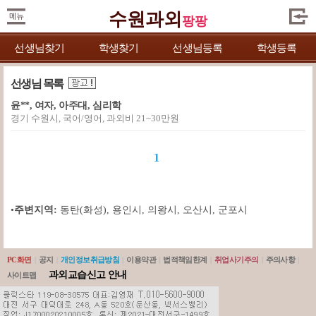
수원과외
팡팡
선생님찾기
학생찾기
선생님등록
학생등록
선생님 목록
윤**, 여자, 아주대, 심리학
경기 수원시, 국어/영어, 과외비 21~30만원
1
•
주변지역:
동탄(화성)
,
용인시
,
의왕시
,
오산시
,
군포시
PC화면
|
공지
|
개인정보취급방침
|
이용약관
|
법적책임한계
|
취업사기주의
|
주의사항
|
과외교습신고 안내
사이트맵