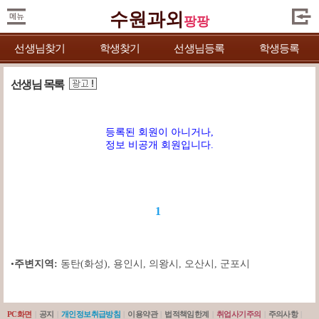
수원과외
팡팡
선생님찾기
학생찾기
선생님등록
학생등록
선생님 목록
등록된 회원이 아니거나,
정보 비공개 회원입니다.
1
•
주변지역:
동탄(화성)
,
용인시
,
의왕시
,
오산시
,
군포시
PC화면
|
공지
|
개인정보취급방침
|
이용약관
|
법적책임한계
|
취업사기주의
|
주의사항
|