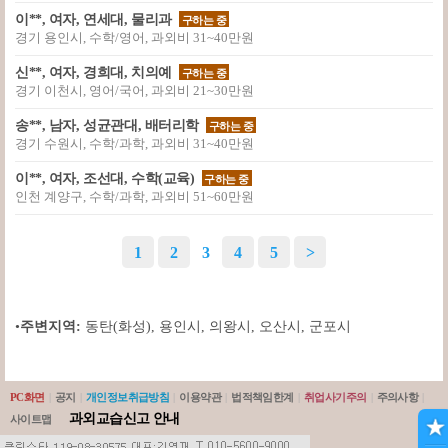
이**, 여자, 연세대, 물리과
구하는 중
경기 용인시, 수학/영어, 과외비 31~40만원
신**, 여자, 경희대, 치의예
구하는 중
경기 이천시, 영어/국어, 과외비 21~30만원
송**, 남자, 성균관대, 배터리학
구하는 중
경기 수원시, 수학/과학, 과외비 31~40만원
이**, 여자, 조선대, 수학(교육)
구하는 중
인천 계양구, 수학/과학, 과외비 51~60만원
1
2
3
4
5
>
•
주변지역:
동탄(화성)
,
용인시
,
의왕시
,
오산시
,
군포시
PC화면
|
공지
|
개인정보취급방침
|
이용약관
|
법적책임한계
|
취업사기주의
|
주의사항
|
과외교습신고 안내
사이트맵