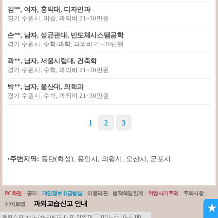
김**, 여자, 홍익대, 디자인과
경기 수원시, 미술, 과외비 21~30만원
손**, 남자, 성균관대, 반도체시스템공학
경기 수원시, 수학/과학, 과외비 21~30만원
곽**, 남자, 서울시립대, 건축학
경기 수원시, 수학, 과외비 21~30만원
박**, 남자, 울산대, 의학과
경기 수원시, 수학, 과외비 21~30만원
1
2
3
•
주변지역:
동탄(화성)
,
용인시
,
의왕시
,
오산시
,
군포시
PC화면
|
공지
|
개인정보취급방침
|
이용약관
|
법적책임한계
|
취업사기주의
|
주의사항
|
과외교습신고 안내
사이트맵