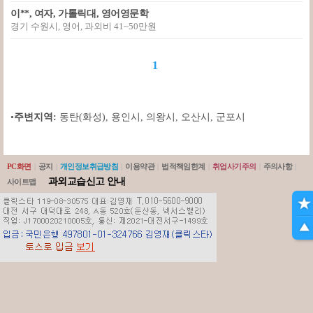
이**, 여자, 가톨릭대, 영어영문학
경기 수원시, 영어, 과외비 41~50만원
1
•
주변지역:
동탄(화성)
,
용인시
,
의왕시
,
오산시
,
군포시
PC화면
|
공지
|
개인정보취급방침
|
이용약관
|
법적책임한계
|
취업사기주의
|
주의사항
|
과외교습신고 안내
사이트맵