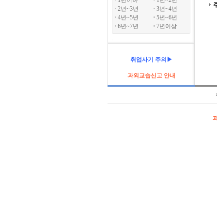
1년이하
1년~2년
2년~3년
3년~4년
4년~5년
5년~6년
6년~7년
7년이상
취업사기 주의▶
과외교습신고 안내