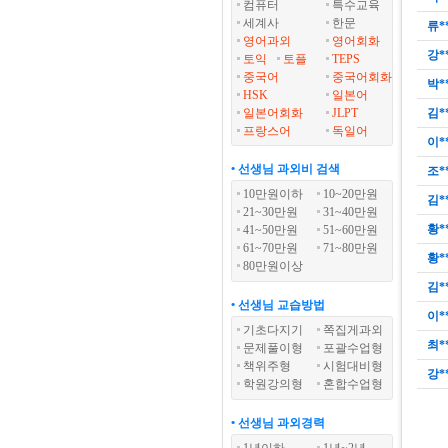
컴퓨터
특수교육
세계사
한문
류*
영어과외
영어회화
강*
토익
토플
TEPS
중국어
중국어회화
박*
HSK
일본어
일본어회화
JLPT
김*
프랑스어
독일어
이*
• 선생님 과외비 검색
조*
10만원이하
10~20만원
김*
21~30만원
31~40만원
황*
41~50만원
51~60만원
61~70만원
71~80만원
황*
80만원이상
김*
• 선생님 교습방법
이*
기초다지기
쪽집게과외
최*
문제풀이형
포괄수업형
책위주형
시험대비형
강*
학원강의형
혼합수업형
• 선생님 과외경력