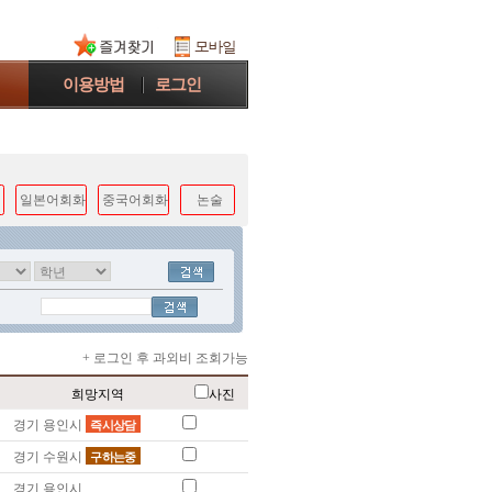
이용방법
로그인
일본어회화
중국어회화
논술
+ 로그인 후 과외비 조회가능
희망지역
사진
경기 용인시
즉시상담
경기 수원시
구하는중
경기 용인시