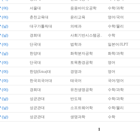
*
(여)
서울대
응용바이오공학
수학/과학
*
(여)
춘천교육대
윤리교육
영어/국어
*
(남)
대구가톨릭대
의예과
수학/물리
*
(남)
경희대
사회기반시스템공..
수학
*
(여)
단국대
법학과
일본어/JLPT
*
(남)
한양대
화학분자공학
화학/과학
*
(여)
단국대
토목환경공학
영어
*
(여)
한양(Erica)대
경영과
영어
*
(여)
한국외국어대
태국어
국어/영어
*
(여)
경희대
유전생명공학
수학/과학
*
(남)
성균관대
반도체
수학/과학
*
(남)
성균관대
소프트웨어학
수학/물리
*
(남)
성균관대
생명과학
수학
1