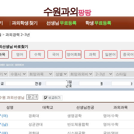
수원과외
팡팡
기
과외학생
찾기
선생님
무료등록
학생
무료등록
울
>
과외경력 2~3년
과외선생님 바로찾기
과목
영어
수학
국어
영어회화
과학
일본어
중국어
수원 과외선생님
성명
대학교
선생님전공
과외과목
*
(여)
경희대
생명공학
영어/수학
*
(남)
성균관대
반도체융합학
영어/수학
*
(여)
경희대
신소재공학
국어/영어