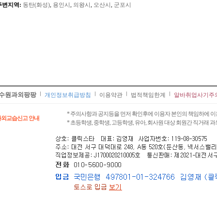
주변지역:
동탄(화성)
,
용인시
,
의왕시
,
오산시
,
군포시
수원과외팡팡
개인정보취급방침
이용약관
법적책임한계
알바취업사기주
* 주의사항과 공지등을 먼저 확인후에 이용자 본인의 책임하에 이
과외교습신고 안내
* 초등학생, 중학생, 고등학생, 유아, 회사원 대상 회원간 직거래 