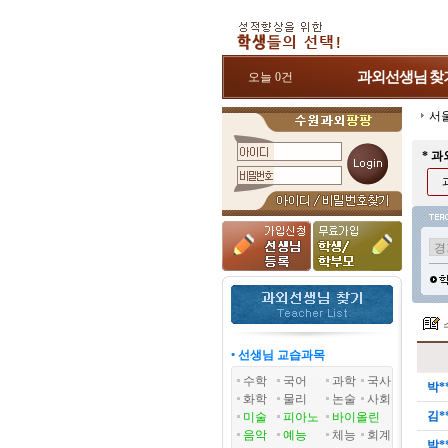
과외선생님
찾
오늘 0건
서
* 
• 선생님 교습과목
수학
국어
과학
국사
박*
화학
물리
논술
사회
김*
미술
피아노
바이올린
음악
예능
체능
회계
박*