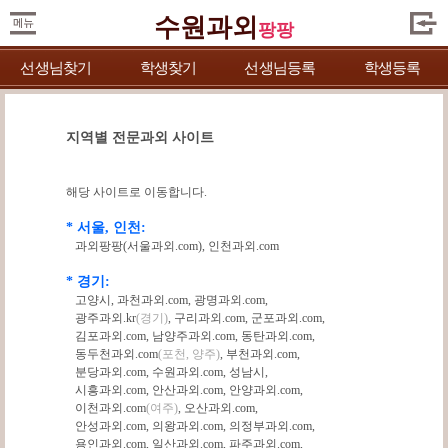
수원과외
팡팡
선생님찾기
학생찾기
선생님등록
학생등록
지역별 전문과외 사이트
해당 사이트로 이동합니다.
* 서울, 인천:
과외팡팡(서울과외.com)
,
인천과외.com
* 경기:
고양시
,
과천과외.com
,
광명과외.com
,
광주과외.kr
(경기)
,
구리과외.com
,
군포과외.com
,
김포과외.com
,
남양주과외.com
,
동탄과외.com
,
동두천과외.com
(포천, 양주)
,
부천과외.com
,
분당과외.com
,
수원과외.com
,
성남시
,
시흥과외.com
,
안산과외.com
,
안양과외.com
,
이천과외.com
(여주)
,
오산과외.com
,
안성과외.com
,
의왕과외.com
,
의정부과외.com
,
용인과외.com
,
일산과외.com
,
파주과외.com
,