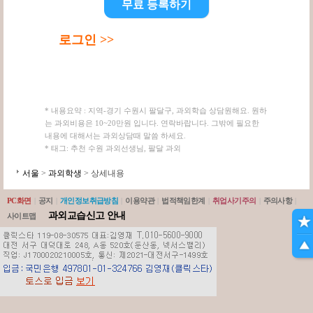
무료 등록하기
로그인 >>
* 내용요약 : 지역-경기 수원시 팔달구, 과외학습 상담원해요. 원하
는 과외비용은 10~20만원 입니다. 연락바랍니다. 그밖에 필요한
내용에 대해서는 과외상담때 말씀 하세요.
* 태그: 추천 수원 과외선생님, 팔달 과외
서울
>
과외학생
> 상세내용
PC화면
|
공지
|
개인정보취급방침
|
이용약관
|
법적책임한계
|
취업사기주의
|
주의사항
|
과외교습신고 안내
사이트맵