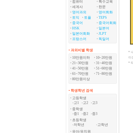
컴퓨터
특수교육
세계사
한문
영어과외
영어회화
토익
토플
TEPS
중국어
중국어회화
HSK
일본어
일본어회화
JLPT
프랑스어
독일어
• 과외비별 학생
*
10만원이하
10~20만원
이
21~30만원
31~40만원
*
41~50만원
51~60만원
61~70만원
71~80만원
80만원이상
• 학생학년 검색
고등학생
고1
고2
고3
-
-
-
중학생
중1
중2
중3
-
-
-
초등학생
저학년
고학년
-
-
유아/유치원