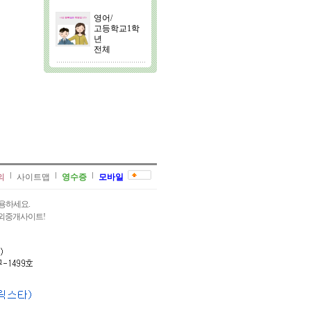
영어/
고등학교1학
년
전체
의
사이트맵
영수증
모바일
용하세요.
과외중개사이트!