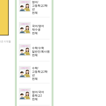
영어/
고등학교2학
년
전체
국어/영어
재수생
전체
간은 6개월
수학/수학
일반인/회사원
전체
수학/
고등학교2학
년
전체
영어/국어
중학교2
전체