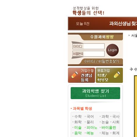
과외선생님
찾
오늘 0건
서
수
• 과목별 학생
수학
국어
과학
국사
화학
물리
논술
사회
미술
피아노
바이올린
음악
예능
체능
회계