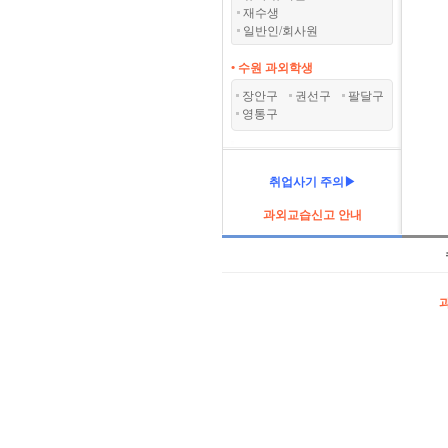
재수생
일반인/회사원
• 수원 과외학생
장안구
권선구
팔달구
영통구
취업사기 주의▶
과외교습신고 안내