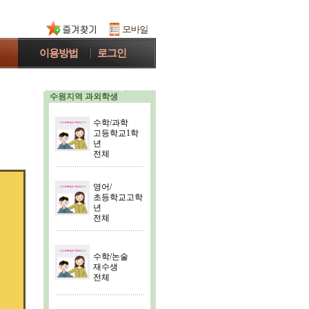
이용방법
로그인
수원지역 과외학생
수학/과학
고등학교1학
년
전체
영어/
초등학교고학
년
전체
수학/논술
재수생
전체