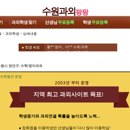
수원과외
팡팡
기
과외학생
찾기
선생님
무료등록
학생
무료등록
울
>
과외학생
> 상세내용
권** 영어 , 김** 수학/과학
조** 수학/영어 , 우** 수학/과학
황** 영어 , 이** 수학/과학
김** 영어/수학 , 이** 수학
김** 중국어회화/중국어 , 방** 영어
양** 영어 , 차** 수학
원시 장안구, 수학/영어과외
김** 영어 , 김** 논술
박** 수학/물리 , 권** 수학
오랫동안 운영
류** 영어/토익 ,
권** 영어 , 김** 수학/과학
조** 수학/영어 , 우** 수학/과학
황** 영어 , 이** 수학/과학
지역 최고 과외사이트 목표!
김** 영어/수학 , 이** 수학
김** 중국어회화/중국어 , 방** 영어
양** 영어 , 차** 수학
김** 영어 , 김** 논술
학생증가와 과외연결 확률을 높이도록 노력...
박** 수학/물리 , 권** 수학
류** 영어/토익 ,
● 정회원을 이용하셨던 선생님들이 다시 많이 이용하심!