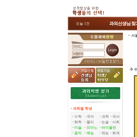
과외선생님
찾
오늘 1건
서
수
• 과목별 학생
수학
국어
과학
국사
화학
물리
논술
사회
미술
피아노
바이올린
음악
예능
체능
회계