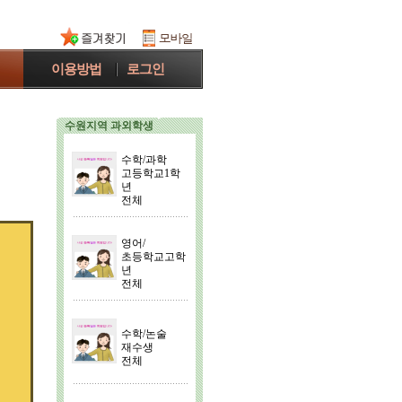
이용방법
로그인
수원지역 과외학생
수학/과학
고등학교1학
년
전체
영어/
초등학교고학
년
전체
수학/논술
재수생
전체