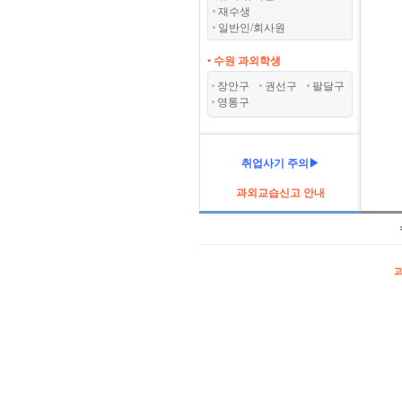
재수생
일반인/회사원
• 수원 과외학생
장안구
권선구
팔달구
영통구
취업사기 주의▶
과외교습신고 안내