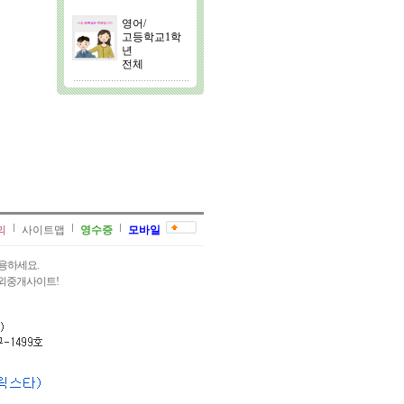
영어/
고등학교1학
년
전체
의
사이트맵
영수증
모바일
용하세요.
과외중개사이트!