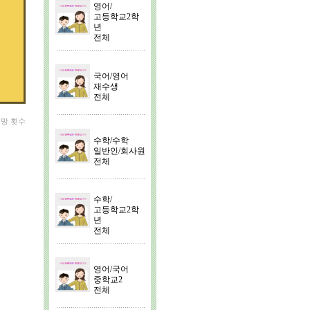
영어/
고등학교2학
년
전체
국어/영어
재수생
전체
희망 횟수
수학/수학
일반인/회사원
전체
수학/
고등학교2학
년
전체
영어/국어
중학교2
전체