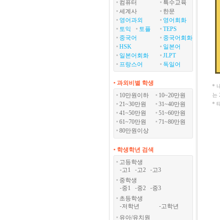
컴퓨터
특수교육
세계사
한문
영어과외
영어회화
토익
토플
TEPS
중국어
중국어회화
HSK
일본어
일본어회화
JLPT
프랑스어
독일어
• 과외비별 학생
*
10만원이하
10~20만원
는
21~30만원
31~40만원
*
41~50만원
51~60만원
61~70만원
71~80만원
80만원이상
• 학생학년 검색
고등학생
고1
고2
고3
-
-
-
중학생
중1
중2
중3
-
-
-
초등학생
저학년
고학년
-
-
유아/유치원