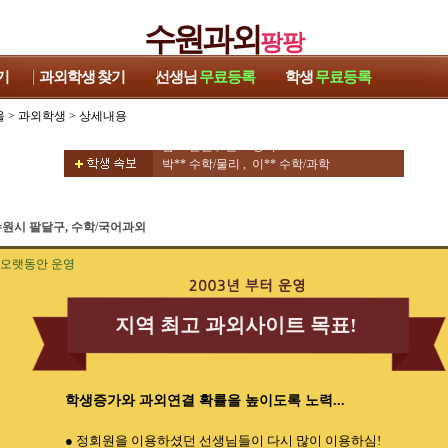
수원과외
팡팡
기
과외학생
찾기
선생님
무료등록
학생
무료등록
울
>
과외학생
> 상세내용
김** 영어 , 양** 영어
김** 논술 , 권** 영어
박** 수학/물리 , 이** 수학/과학
우** 수학/과학 , 류** 영어/토익
이** 수학 , 이** 중국어회화
차** 수학 , 김** 영어/수학
원시 팔달구, 수학/국어과외
김** 수학/과학 , 김** 중국어회화/중국어
방** 영어 ,
오랫동안 운영
김** 영어 , 양** 영어
김** 논술 , 권** 영어
박** 수학/물리 , 이** 수학/과학
지역 최고 과외사이트 목표!
우** 수학/과학 , 류** 영어/토익
이** 수학 , 이** 중국어회화
차** 수학 , 김** 영어/수학
김** 수학/과학 , 김** 중국어회화/중국어
방** 영어 ,
학생증가와 과외연결 확률을 높이도록 노력...
● 정회원을 이용하셨던 선생님들이 다시 많이 이용하심!